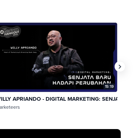
15:19
HAN...
ILLY APRIANDO - DIGITAL MARKETING: SENJAT...
COMP
arketeers
Market