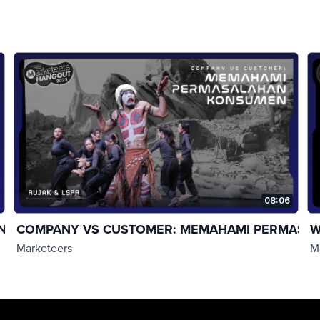
08:06
NGOUT...
COMPANY VS CUSTOMER: MEMAHAMI PERMASALA
W
Marketeers
M