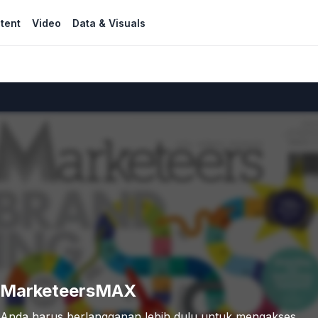
tent
Video
Data & Visuals
MarketeersMAX
Anda harus berlangganan lebih dulu untuk mengakses