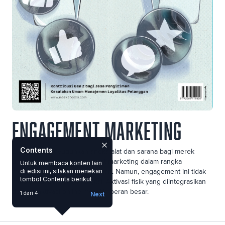
Engagement Marketing
Contents
Era digital menyuguhkan aneka alat dan sarana bagi merek
untuk melakukan engagement marketing dalam rangka
Untuk membaca konten lain
memperkuat loyalitas pelanggan. Namun, engagement ini tidak
di edisi ini, silakan menekan
tombol Contents berikut
melulu digapai dengan digital. Aktivasi fisik yang diintegrasikan
dengan aktivasi online memiliki peran besar.
1 dari 4
Next