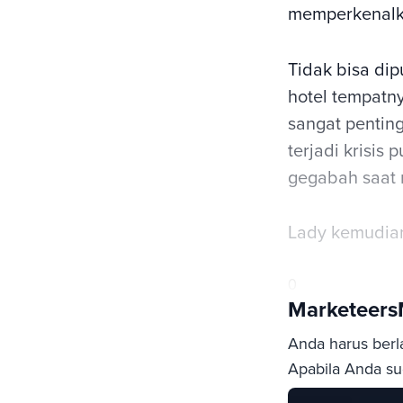
memperkenalk
Tidak bisa dip
hotel tempatny
sangat pentin
terjadi krisis
gegabah saat 
Lady kemudia
0
Marketeer
Anda harus berl
Apabila Anda sud