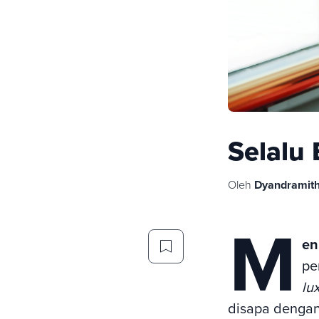
Selalu 
Oleh
Dyandramith
M
en
pe
lu
disapa dengan