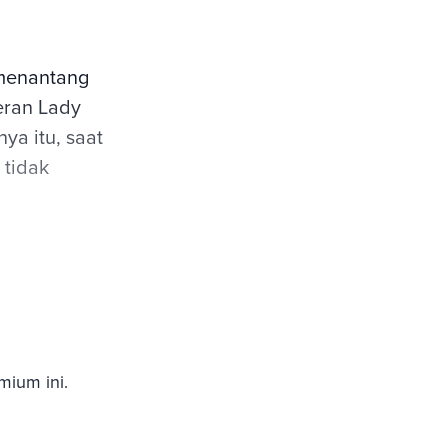
 menantang
eran Lady
nya itu, saat
 tidak
mium ini.