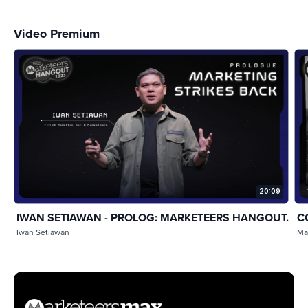
Video Premium
20:09
IWAN SETIAWAN - PROLOG: MARKETEERS HANGOUT...
C
Iwan Setiawan
Ma