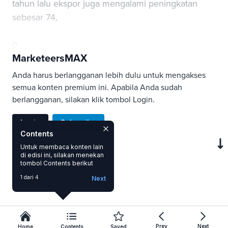
tahun lalu ekspor juga mengalami peningkatan
sebesar 74,
0
MarketeersMAX
Anda harus berlangganan lebih dulu untuk mengakses
semua konten premium ini. Apabila Anda sudah
berlangganan, silakan klik tombol Login.
Login
Subscribe
Contents
Untuk membaca konten lain
di edisi ini, silakan menekan
SAVE
tombol Contents berikut
1 dari 4
Next
Prev
Next
Home
Contents
Saved