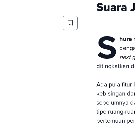
Suara 
S
hure
denga
next 
ditingkatkan 
Ada pula fitur 
kebisingan da
sebelumnya dan
tipe ruang-rua
pertemuan per