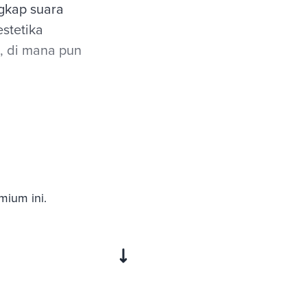
gkap suara
estetika
 di mana pun
mium ini.