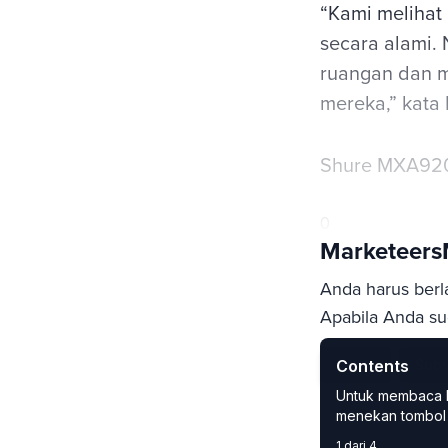
“Kami melihat
secara alami. 
ruangan dan 
mereka,” kata 
Shure MXA920
0
Marketeer
Anda harus berl
Apabila Anda sud
Contents
Login
Subs
Untuk membaca kon
menekan tombol 
1 dari 4