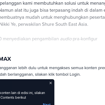
 pelanggan kami membutuhkan solusi untuk menan
Namun alat itu juga bisa terpasang indah di dalam 
membuatnya mudah untuk menghubungkan peserta,
Nikki Ye, perwakilan Shure South East Asia.
 menyediakan pengambilan
audio
pra-konfigur
sMAX
angganan lebih dulu untuk mengakses semua konten pre
ah berlangganan, silakan klik tombol Login.
cribe
ten lain di edisi ini, silakan
Contents berikut
Next