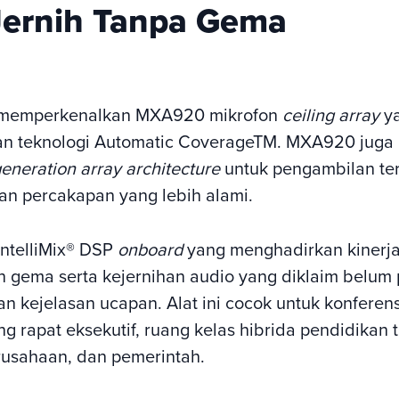
Jernih Tanpa Gema
memperkenalkan MXA920 mikrofon
ceiling array
ya
n teknologi Automatic CoverageTM. MXA920 jug
generation array architecture
untuk pengambilan te
dan percakapan yang lebih alami.
IntelliMix®️ DSP
onboard
yang menghadirkan kinerj
n gema serta kejernihan audio yang diklaim belum
 kejelasan ucapan. Alat ini cocok untuk konferens
ng rapat eksekutif, ruang kelas hibrida pendidikan t
usahaan, dan pemerintah.