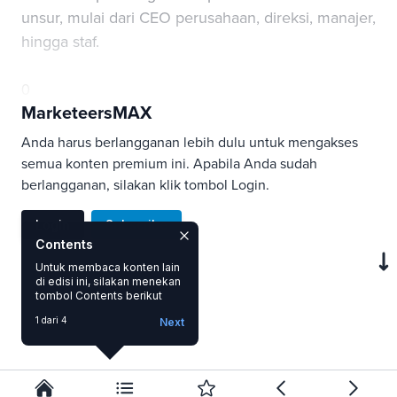
unsur, mulai dari CEO perusahaan, direksi, manajer,
hingga staf.
0
MarketeersMAX
Anda harus berlangganan lebih dulu untuk mengakses
semua konten premium ini. Apabila Anda sudah
berlangganan, silakan klik tombol Login.
Login
Subscribe
Contents
Untuk membaca konten lain
di edisi ini, silakan menekan
SAVE
tombol Contents berikut
1 dari 4
Next