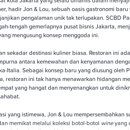
sat kota Jakarta yang selalu dinamis dalam menyaji
ner, hadir Jon & Lou, sebuah oasis gastronomi baru
anjikan pengalaman unik tak terlupakan. SCBD Pa
ngah-tengah gemerlapnya pusat bisnis Jakarta, me
 yang mengusung konsep menggoda ini.
n sekadar destinasi kuliner biasa. Restoran ini ad
mpurna antara kemewahan dan kenyamanan deng
a-Italia. Sebagai konsep baru yang diusung oleh 
 restoran ini tak hanya menawarkan hidangan me
empat yang hangat dan menyenangkan untuk dinik
sahabat.
asi yang istimewa, Jon & Lou mempersembahkan s
n memikat melalui koleksi botol-botol
wine
yang 