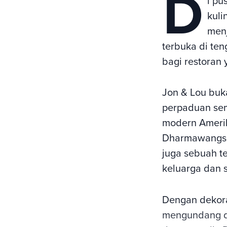
D
i pu
kuli
menj
terbuka di te
bagi restoran
Jon & Lou buka
perpaduan se
modern Amerik
Dharmawangsa,
juga sebuah t
keluarga dan 
Dengan dekor
mengundang da