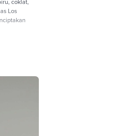
ru, coklat,
has Los
nciptakan