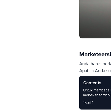
Marketeer
Anda harus berl
Apabila Anda sud
Contents
Login
Subs
Untuk membaca kon
menekan tombol 
1 dari 4