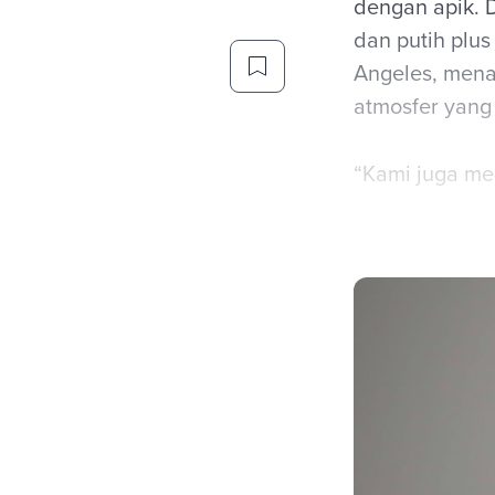
dengan apik. D
dan putih plu
Angeles, mena
atmosfer yang
“Kami juga me