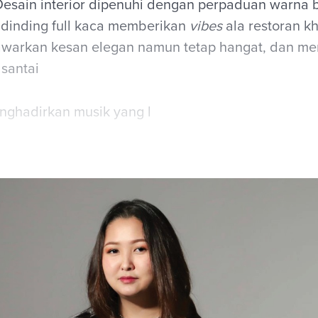
esain interior dipenuhi dengan perpaduan warna bi
s dinding full kaca memberikan
vibes
ala restoran k
warkan kesan elegan namun tetap hangat, dan me
 santai
nghadirkan musik yang l