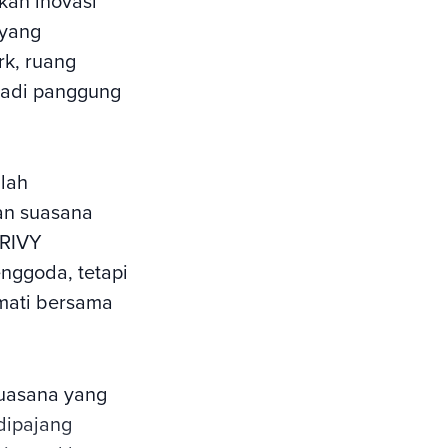
kan inovasi
 yang
rk, ruang
njadi panggung
alah
an suasana
PRIVY
nggoda, tetapi
mati bersama
uasana yang
dipajang