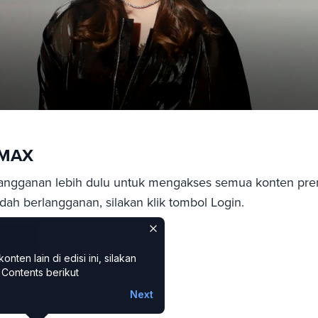
sMAX
angganan lebih dulu untuk mengakses semua konten pre
ah berlangganan, silakan klik tombol Login.
cribe
ten lain di edisi ini, silakan
Contents berikut
Next