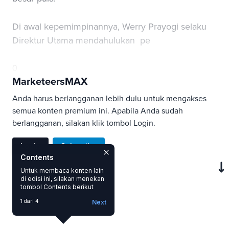
Di awal kepemimpinannya, Werry Prayogi selaku
Direktur Utama mendahulukan
pe
0
MarketeersMAX
Anda harus berlangganan lebih dulu untuk mengakses
semua konten premium ini. Apabila Anda sudah
berlangganan, silakan klik tombol Login.
Login
Subscribe
Contents
Untuk membaca konten lain
di edisi ini, silakan menekan
SAVE
tombol Contents berikut
1 dari 4
Next