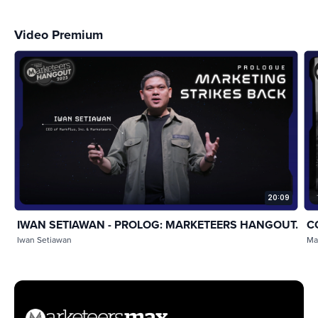
Video Premium
20:09
IWAN SETIAWAN - PROLOG: MARKETEERS HANGOUT...
C
Iwan Setiawan
Ma