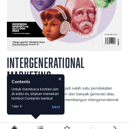
Intergenerational
Marketing
Contents
Intergenerational Marketing menjadi salah satu pendekatan
Untuk membaca konten lain
efektif dalam membidik konsumen dari banyak generasi atau
di edisi ini, silakan menekan
tombol Contents berikut
lintas generasi. Kuncinya adalah membangun intergenerational
linkage.
1 dari 4
Next