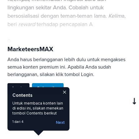
lingkungan sekitar Anda. Cobalah untuk
bersosialisasi dengan teman-teman lama.
Kelim
a,
beri
reward
terhadap pencapaian A
0
MarketeersMAX
Anda harus berlangganan lebih dulu untuk mengakses
semua konten premium ini. Apabila Anda sudah
berlangganan, silakan klik tombol Login.
Login
Subscribe
Contents
Untuk membaca konten lain
di edisi ini, silakan menekan
SAVE
tombol Contents berikut
1 dari 4
Next