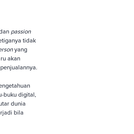
 dan
passion
etiganya tidak
erson
yang
aru akan
penjualannya.
pengetahuan
-buku digital,
utar dunia
jadi bila