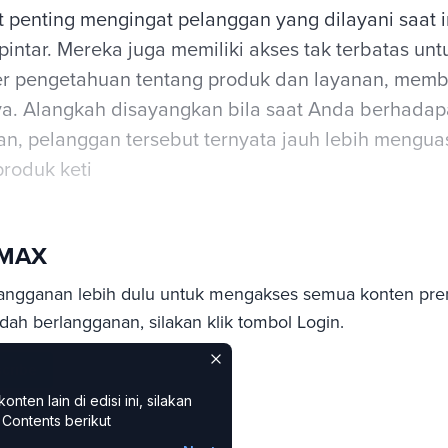
t penting mengingat pelanggan yang dilayani saat 
pintar. Mereka juga memiliki akses tak terbatas u
 pengetahuan tentang produk dan layanan, memb
a. Alangkah disayangkan bila saat Anda berhada
an, pelanggan tersebut ternyata jauh lebih mengua
roduk keti
sMAX
angganan lebih dulu untuk mengakses semua konten pre
ah berlangganan, silakan klik tombol Login.
cribe
ten lain di edisi ini, silakan
Contents berikut