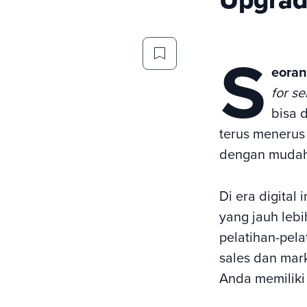
S
eora
for se
bisa 
terus menerus
dengan mudah
Di era digital i
yang jauh lebi
pelatihan-pel
sales dan mark
Anda memiliki