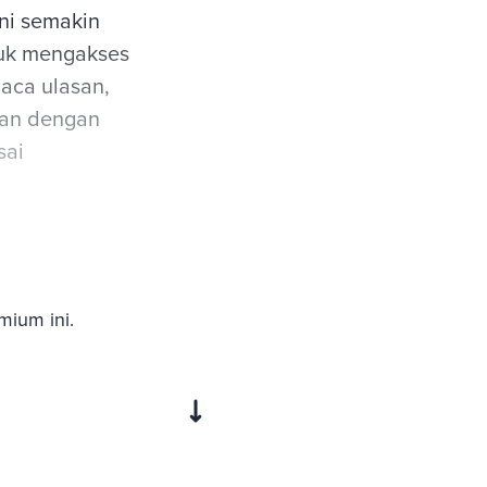
ini semakin
ntuk mengakses
aca ulasan,
pan dengan
sai
mium ini.