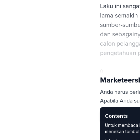
Laku ini sanga
lama semakin 
sumber-sumber
dan sebagainy
calon pelangg
pengetahuan p
0
Marketeer
Anda harus berl
Apabila Anda sud
Contents
Login
Subs
Untuk membaca kon
menekan tombol 