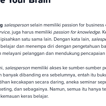
ng
salesperson
selain memiliki passion for business
rvice
, juga harus memiliki
passion for knowledge
. K
dipisahkan satu sama lain. Dengan kata lain,
salesp
 belajar dan menempa diri dengan pengetahuan b
 melayani pelanggan dan mendukung pencapaian 
ni,
salesperson
memiliki akses ke sumber-sumber 
h banyak dibanding era sebelumnya, entah itu buku
atihan kecakapan secara daring, aneka seminar sep
eting, dan sebagainya. Namun, semua itu hanya ter
 kemauan keras belajar.