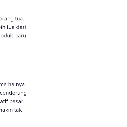
orang tua.
h tua dari
produk baru
ama halnya
a cenderung
tif pasar.
makin tak