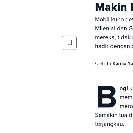
Makin K
Mobil kuno de
Milenial dan 
mereka, tidak 
hadir dengan g
Oleh
Tri Kurnia Y
B
agi
k
memi
mero
Semakin tua d
terjangkau.