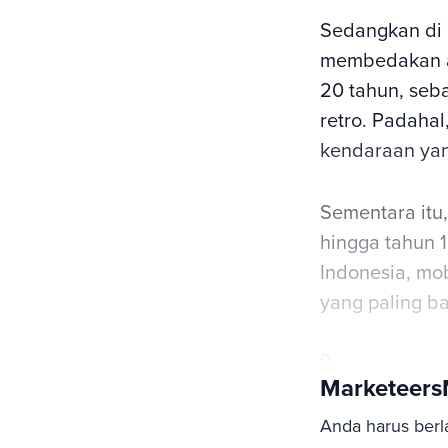
Sedangkan di 
membedakan a
20 tahun, seb
retro. Padahal
kendaraan yan
Sementara itu
hingga tahun 1
Indonesia, mob
yang paling ba
0
Marketeer
Anda harus berl