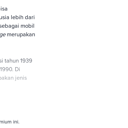
isa
usia lebih dari
sebagai mobil
age
merupakan
si tahun 1939
 1990. Di
pakan jenis
mium ini.