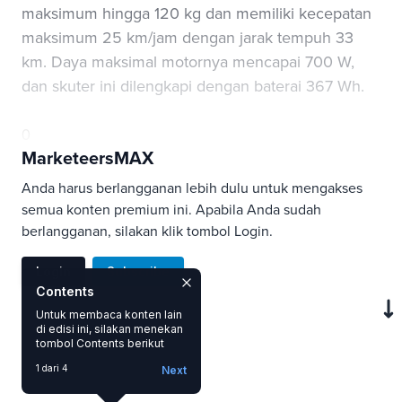
maksimum hingga 120 kg dan memiliki kecepatan
maksimum 25 km/jam dengan jarak tempuh 33
km. Daya maksimal motornya mencapai 700 W,
dan skuter ini dilengkapi dengan baterai 367 Wh.
0
MarketeersMAX
Anda harus berlangganan lebih dulu untuk mengakses
semua konten premium ini. Apabila Anda sudah
berlangganan, silakan klik tombol Login.
Login
Subscribe
Contents
Untuk membaca konten lain
di edisi ini, silakan menekan
SAVE
tombol Contents berikut
1 dari 4
Next