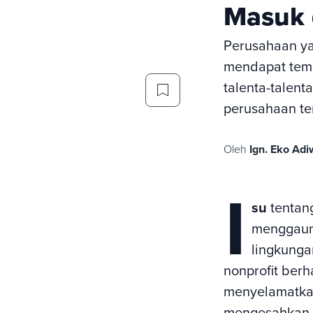
Masuk 
Perusahaan ya
mendapat tempa
talenta-talent
perusahaan te
Oleh
Ign. Eko Adi
I
su
tentang
menggaun
lingkunga
nonprofit ber
menyelamatkan
mengesahkan 