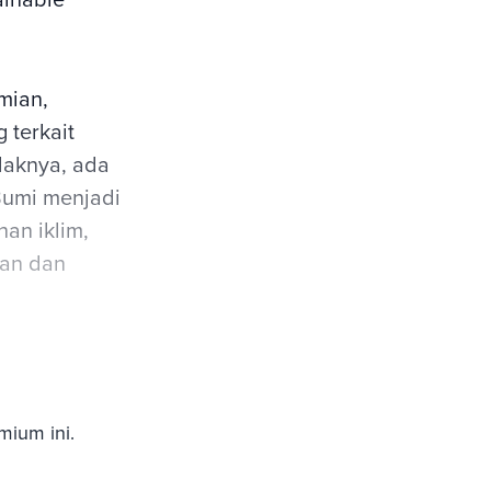
mian,
 terkait
daknya, ada
Bumi menjadi
an iklim,
gan dan
mium ini.