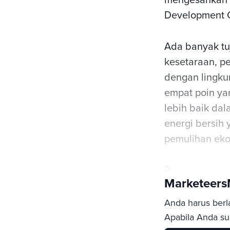
Development G
Ada banyak tu
kesetaraan, pe
dengan lingkun
empat poin y
lebih baik da
energi bersih 
pemulihan eko
0
Marketeer
Anda harus berl
Apabila Anda sud