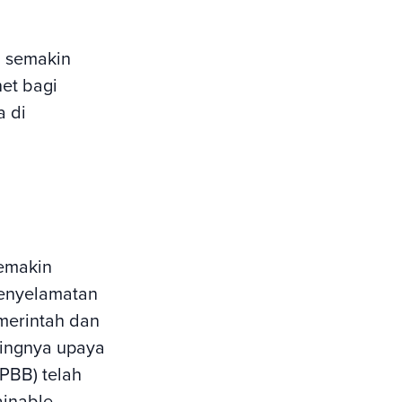
n semakin
et bagi
a di
semakin
enyelamatan
emerintah dan
tingnya upaya
PBB) telah
inable