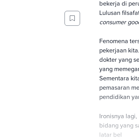
bekerja di per
Lulusan filsaf
consumer goo
Fenomena ters
pekerjaan kita
dokter yang s
yang memegang
Sementara kit
pemasaran men
pendidikan yan
Ironisnya lagi
bidang yang sa
latar bel