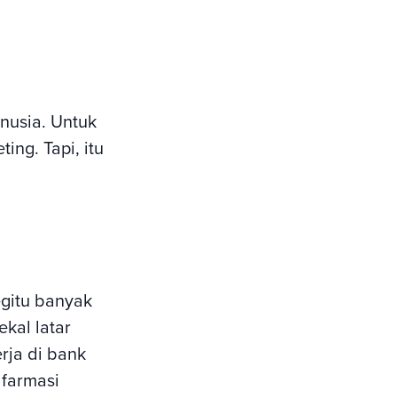
usia. Untuk
ng. Tapi, itu
egitu banyak
kal latar
rja di bank
 farmasi