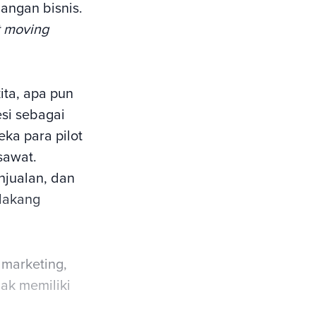
angan bisnis.
t moving
ita, apa pun
esi sebagai
ka para pilot
sawat.
njualan, dan
elakang
 marketing,
dak memiliki