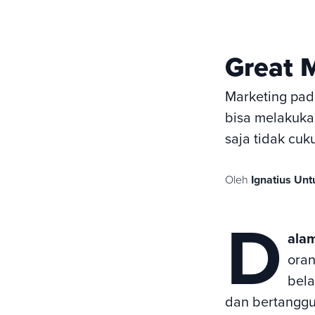
Great M
Marketing pa
bisa melakukan
saja tidak cuk
Oleh
Ignatius Un
D
ala
oran
bela
dan bertanggu