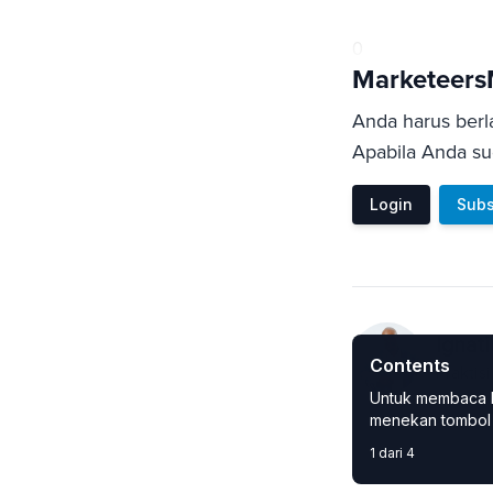
0
Marketeer
Anda harus berl
Apabila Anda sud
Login
Subs
Ignat
Contents
Praktis
Untuk membaca kon
menekan tombol 
1 dari 4