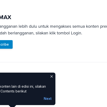
sMAX
angganan lebih dulu untuk mengakses semua konten pre
ah berlangganan, silakan klik tombol Login.
cribe
ius Untung
i Marketing & Behavioral Science
ten lain di edisi ini, silakan
Contents berikut
Next