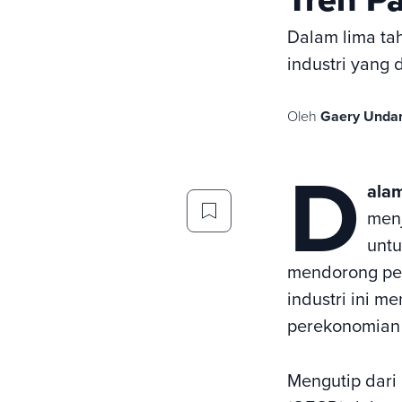
Dalam lima tah
industri yang 
Oleh
Gaery Unda
D
ala
menj
untu
mendorong per
industri ini m
perekonomian 
Mengutip dari