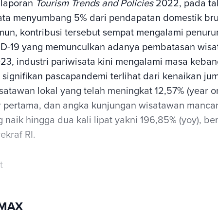
 laporan
Tourism Trends and Policies
2022, pada ta
sata menyumbang 5% dari pendapatan domestik bru
mun, kontribusi tersebut sempat mengalami penuru
-19 yang memunculkan adanya pembatasan wisata
23, industri pariwisata kini mengalami masa keban
signifikan pascapandemi terlihat dari kenaikan ju
satawan lokal yang telah meningkat 12,57% (year o
 pertama, dan angka kunjungan wisatawan manca
 naik hingga dua kali lipat yakni 196,85% (yoy), b
kraf RI.
t
sMAX