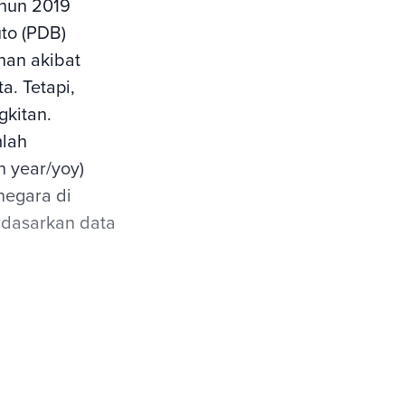
hun 2019
to (PDB)
nan akibat
. Tetapi,
gkitan.
mlah
n year/yoy)
negara di
erdasarkan data