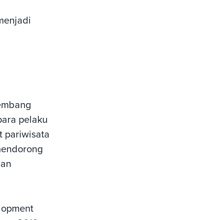
menjadi
rkembang
para pelaku
 pariwisata
 mendorong
han
elopment