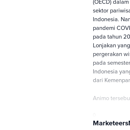
(OECD) dalam
sektor pariwi
Indonesia. Na
pandemi COVID
pada tahun 20
Lonjakan yang 
pergerakan wi
pada semester
Indonesia yang
dari Kemenpare
Animo tersebu
0
Marketeer