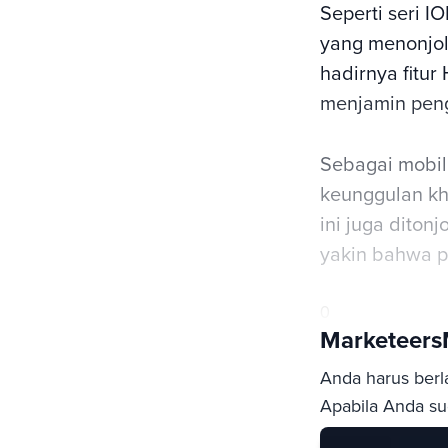
Seperti seri I
yang menonjol
hadirnya fitu
menjamin pen
Sebagai mobil
keunggulan kha
ini juga diton
yakin bahwa p
0
Marketeer
Anda harus berl
Apabila Anda sud