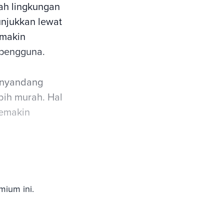
mah lingkungan
njukkan lewat
emakin
pengguna.
menyandang
bih murah. Hal
semakin
mium ini.