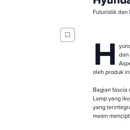
Futuristik da
H
yund
dan 
Aspe
oleh produk ini
Bagian fascia
Lamp yang iko
yang terinteg
mesin mencipt