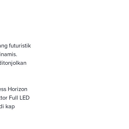
ng futuristik
inamis.
ditonjolkan
ess Horizon
or Full LED
di kap