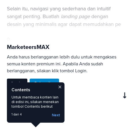
Selain itu, navigasi yang sederhana dan intuitif
sangat penting. Buatlah
landing page
dengan
desain yang minimalis agar dapat memudahkan pe
0
MarketeersMAX
Anda harus berlangganan lebih dulu untuk mengakses
semua konten premium ini. Apabila Anda sudah
berlangganan, silakan klik tombol Login.
Login
Subscribe
Contents
Untuk membaca konten lain
di edisi ini, silakan menekan
SAVE
tombol Contents berikut
1 dari 4
Next