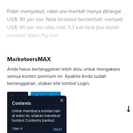
Febri menyebut,
nikel ore
mentah hanya dihargai
US$ 30 per ton. Nilai tersebut bertambah menjadi
US$ 90 per ton atau naik 3,3 kali lipat jika diolah
menjadi
Nikel Pig Iron
0
MarketeersMAX
Anda harus berlangganan lebih dulu untuk mengakses
semua konten premium ini. Apabila Anda sudah
berlangganan, silakan klik tombol Login.
Login
Subscribe
Contents
Untuk membaca konten lain
di edisi ini, silakan menekan
SAVE
tombol Contents berikut
1 dari 4
Next